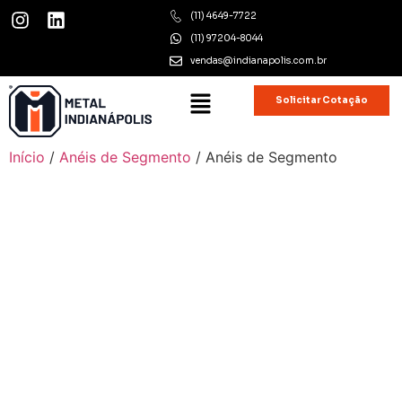
(11) 4649-7722
(11) 97204-8044
vendas@indianapolis.com.br
Solicitar Cotação
Início
/
Anéis de Segmento
/ Anéis de Segmento